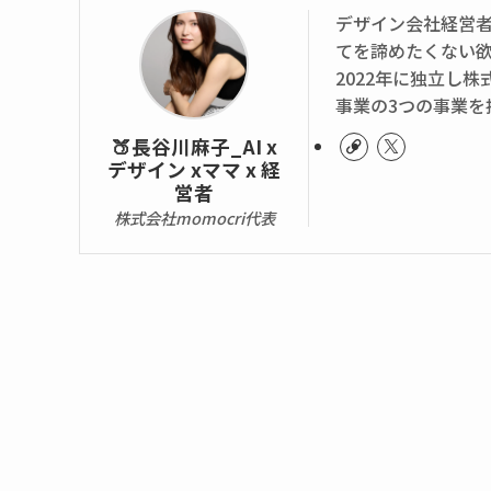
デザイン会社経営
てを諦めたくない
2022年に独立し株
事業の3つの事業を
🍑長谷川麻子_AI x
デザイン xママ x 経
営者
株式会社momocri代表