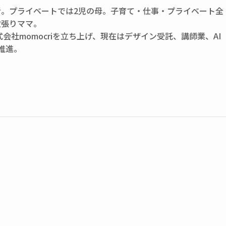
者。プライベートでは2児の母。子育て・仕事・プライベート全
欲張りママ。
式会社momocriを立ち上げ、現在はデザイン受託、講師業、AI
推進。